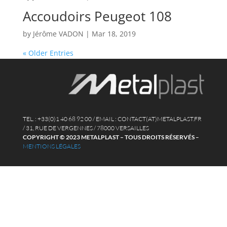
Accoudoirs Peugeot 108
by
Jérôme VADON
|
Mar 18, 2019
« Older Entries
TEL. : +33(0)1 40 68 92 00 / EMAIL : CONTACT(AT)METALPLAST.FR
/ 31, RUE DE VERGENNES / 78000 VERSAILLES
COPYRIGHT © 2023 METALPLAST – TOUS DROITS RÉSERVÉS
–
MENTIONS LÉGALES