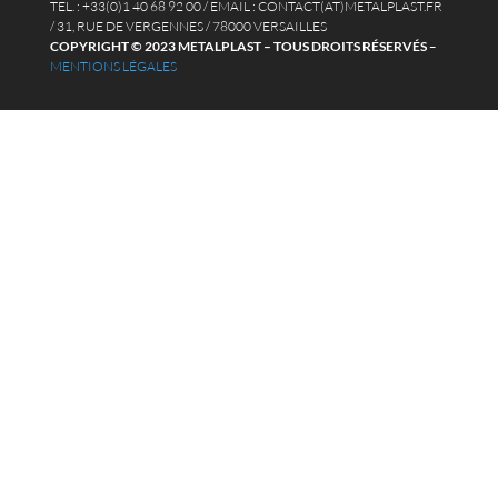
TEL. : +33(0)1 40 68 92 00 / EMAIL : CONTACT(AT)METALPLAST.FR
/ 31, RUE DE VERGENNES / 78000 VERSAILLES
COPYRIGHT © 2023 METALPLAST – TOUS DROITS RÉSERVÉS
–
MENTIONS LÉGALES