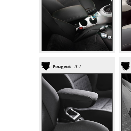
Peugeot
207