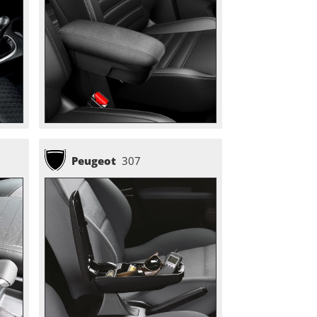
Peugeot
307