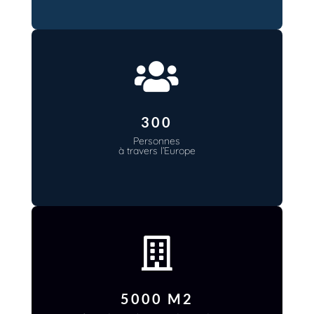

300
Personnes
à travers l’Europe

5000 M2