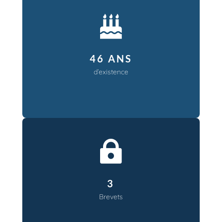

46 ANS
d’existence

3
Brevets