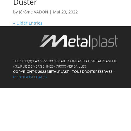
Duster
by
Jérôme VADON
|
Mai 23, 2022
« Older Entries
TEL. : +33(0)1 40 68 92 00 / EMAIL : CONTACT(AT)METALPLAST.FR
/ 31, RUE DE VERGENNES / 78000 VERSAILLES
COPYRIGHT © 2023 METALPLAST – TOUS DROITS RÉSERVÉS
–
MENTIONS LÉGALES