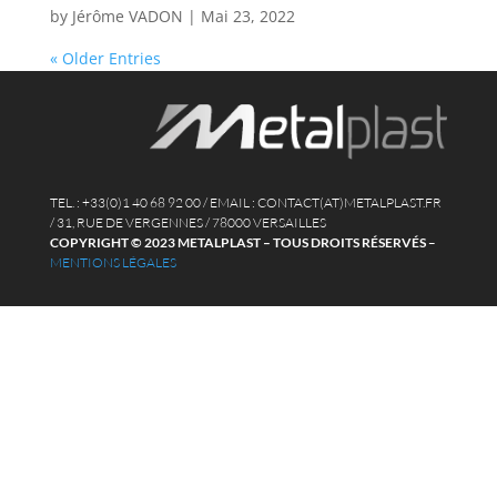
by
Jérôme VADON
|
Mai 23, 2022
« Older Entries
TEL. : +33(0)1 40 68 92 00 / EMAIL : CONTACT(AT)METALPLAST.FR
/ 31, RUE DE VERGENNES / 78000 VERSAILLES
COPYRIGHT © 2023 METALPLAST – TOUS DROITS RÉSERVÉS
–
MENTIONS LÉGALES