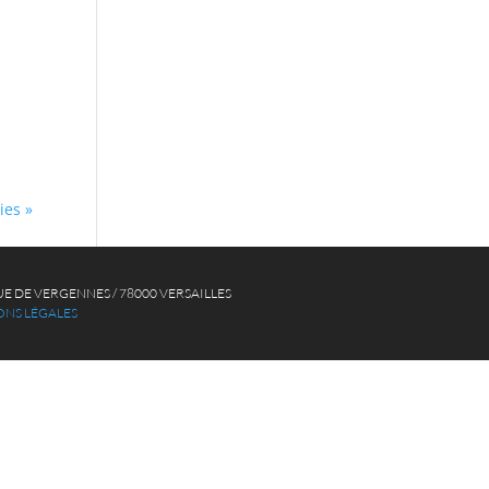
ies »
, RUE DE VERGENNES / 78000 VERSAILLES
NS LÉGALES