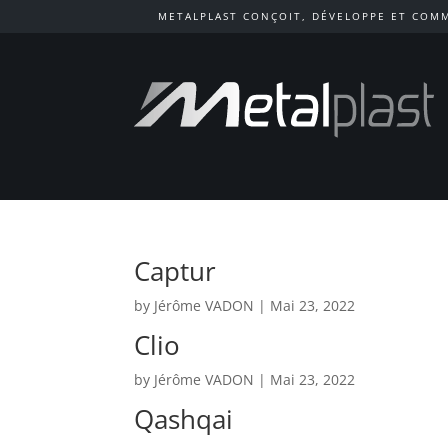
METALPLAST CONÇOIT, DÉVELOPPE ET COMM
Captur
by
Jérôme VADON
|
Mai 23, 2022
Clio
by
Jérôme VADON
|
Mai 23, 2022
Qashqai