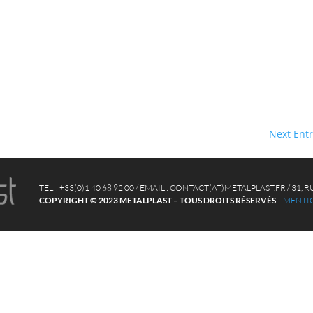
Next Entr
TEL. : +33(0)1 40 68 92 00 / EMAIL : CONTACT(AT)METALPLAST.FR / 31
COPYRIGHT © 2023 METALPLAST – TOUS DROITS RÉSERVÉS
–
MENTIO