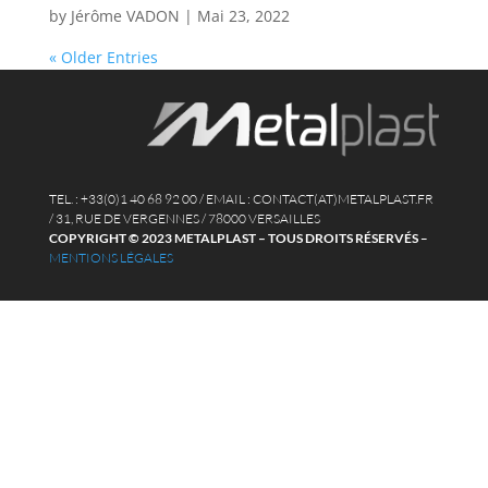
by
Jérôme VADON
|
Mai 23, 2022
« Older Entries
TEL. : +33(0)1 40 68 92 00 / EMAIL : CONTACT(AT)METALPLAST.FR
/ 31, RUE DE VERGENNES / 78000 VERSAILLES
COPYRIGHT © 2023 METALPLAST – TOUS DROITS RÉSERVÉS
–
MENTIONS LÉGALES