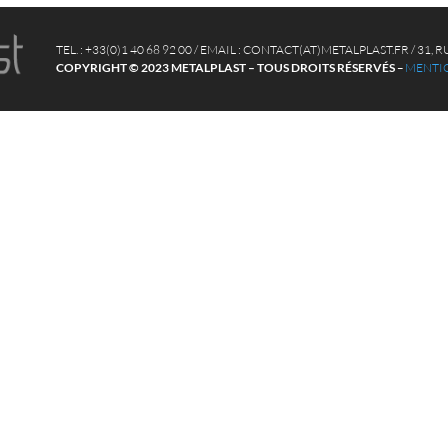
TEL. : +33(0)1 40 68 92 00 / EMAIL : CONTACT(AT)METALPLAST.FR / 31
COPYRIGHT © 2023 METALPLAST – TOUS DROITS RÉSERVÉS
–
MENTIO