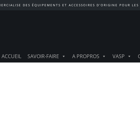
ERCIALISE DES ÉQUIPEMENTS ET ACCESSOIRES D’ORIGINE POUR LES
ACCUEIL
SAVOIR-FAIRE
A PROPROS
VASP