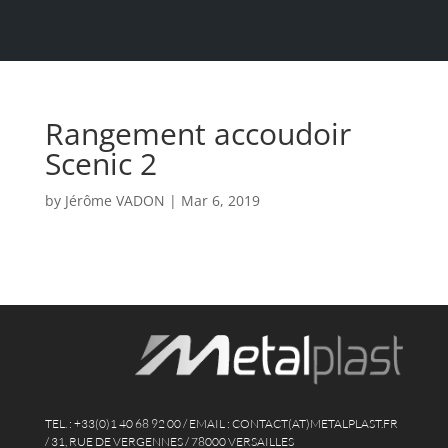
Rangement accoudoir
Scenic 2
by
Jérôme VADON
|
Mar 6, 2019
TEL. : +33(0)1 40 68 92 00 / EMAIL : CONTACT(AT)METALPLAST.FR
/ 31, RUE DE VERGENNES / 78000 VERSAILLES