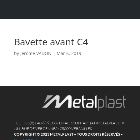
Bavette avant C4
by
Jérôme VADON
|
Mar 6, 2019
TEL. : +33(0)1 40 68 92 00 / EMAIL : CONTACT(AT)METALPLAST.FR
/ 31, RUE DE VERGENNES / 78000 VERSAILLES
COPYRIGHT © 2023 METALPLAST – TOUS DROITS RÉSERVÉS
–
MENTIONS LÉGALES