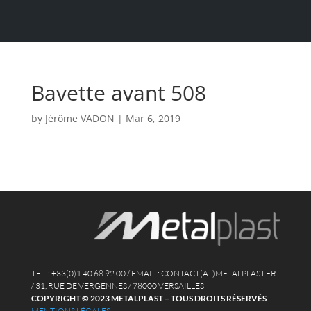
Bavette avant 508
by
Jérôme VADON
|
Mar 6, 2019
TEL. : +33(0)1 40 68 92 00 / EMAIL : CONTACT(AT)METALPLAST.FR
/ 31, RUE DE VERGENNES / 78000 VERSAILLES
COPYRIGHT © 2023 METALPLAST – TOUS DROITS RÉSERVÉS
–
MENTIONS LÉGALES