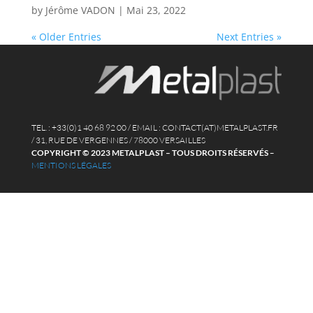
by
Jérôme VADON
|
Mai 23, 2022
« Older Entries
Next Entries »
TEL. : +33(0)1 40 68 92 00 / EMAIL : CONTACT(AT)METALPLAST.FR
/ 31, RUE DE VERGENNES / 78000 VERSAILLES
COPYRIGHT © 2023 METALPLAST – TOUS DROITS RÉSERVÉS
–
MENTIONS LÉGALES