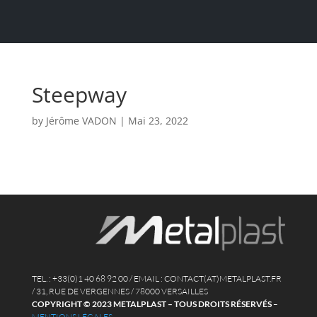
Steepway
by
Jérôme VADON
|
Mai 23, 2022
TEL. : +33(0)1 40 68 92 00 / EMAIL : CONTACT(AT)METALPLAST.FR
/ 31, RUE DE VERGENNES / 78000 VERSAILLES
COPYRIGHT © 2023 METALPLAST – TOUS DROITS RÉSERVÉS
–
MENTIONS LÉGALES