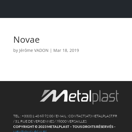
Novae
by
Jérôme VADON
|
Mar 18, 2019
TEL. : +33(0)1 40 68 92 00 / EMAIL : CONTACT(AT)METALPLAST.FR
/ 31, RUE DE VERGENNES / 78000 VERSAILLES
COPYRIGHT © 2023 METALPLAST – TOUS DROITS RÉSERVÉS
–
MENTIONS LÉGALES