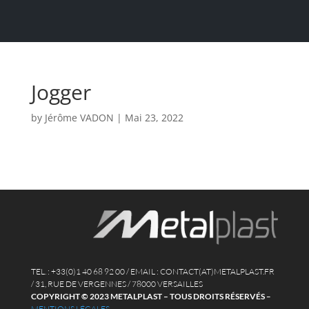
Jogger
by
Jérôme VADON
|
Mai 23, 2022
TEL. : +33(0)1 40 68 92 00 / EMAIL : CONTACT(AT)METALPLAST.FR
/ 31, RUE DE VERGENNES / 78000 VERSAILLES
COPYRIGHT © 2023 METALPLAST – TOUS DROITS RÉSERVÉS
–
MENTIONS LÉGALES