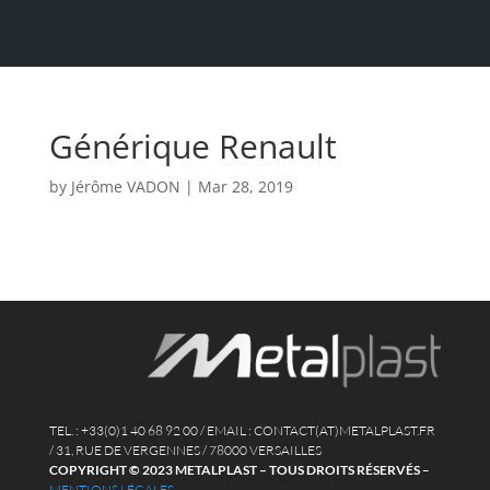
Générique Renault
by
Jérôme VADON
|
Mar 28, 2019
TEL. : +33(0)1 40 68 92 00 / EMAIL : CONTACT(AT)METALPLAST.FR
/ 31, RUE DE VERGENNES / 78000 VERSAILLES
COPYRIGHT © 2023 METALPLAST – TOUS DROITS RÉSERVÉS
–
MENTIONS LÉGALES