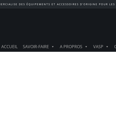
ERCIALISE DES ÉQUIPEMENTS ET ACCESSOIRES D’ORIGINE POUR LES
ACCUEIL
SAVOIR-FAIRE
A PROPROS
VASP