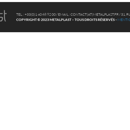
TEL. : +33(0)1 40 68 92 00 / EMAIL : CONTACT(AT)METALPLAST.FR / 31
COPYRIGHT © 2023 METALPLAST – TOUS DROITS RÉSERVÉS
–
MENTIO