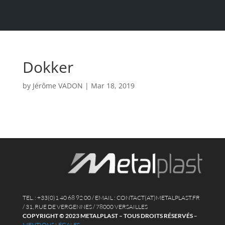
Dokker
by
Jérôme VADON
|
Mar 18, 2019
TEL. : +33(0)1 40 68 92 00 / EMAIL : CONTACT(AT)METALPLAST.FR
/ 31, RUE DE VERGENNES / 78000 VERSAILLES
COPYRIGHT © 2023 METALPLAST – TOUS DROITS RÉSERVÉS
–
MENTIONS LÉGALES