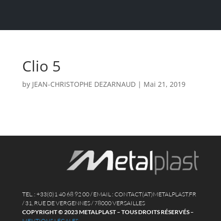
Clio 5
by
JEAN-CHRISTOPHE DEZARNAUD
|
Mai 21, 2019
TEL. : +33(0)1 40 68 92 00 / EMAIL : CONTACT(AT)METALPLAST.FR
/ 31, RUE DE VERGENNES / 78000 VERSAILLES
COPYRIGHT © 2023 METALPLAST – TOUS DROITS RÉSERVÉS
–
MENTIONS LÉGALES