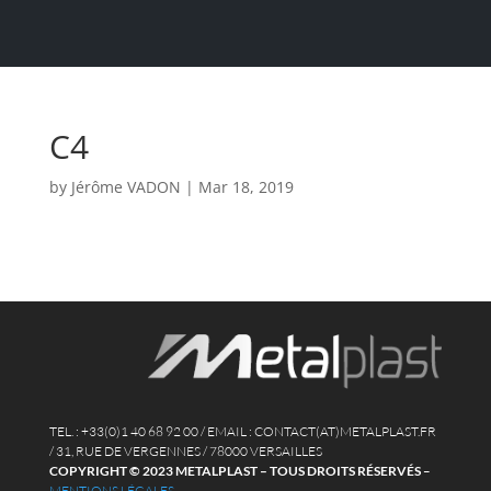
C4
by
Jérôme VADON
|
Mar 18, 2019
TEL. : +33(0)1 40 68 92 00 / EMAIL : CONTACT(AT)METALPLAST.FR
/ 31, RUE DE VERGENNES / 78000 VERSAILLES
COPYRIGHT © 2023 METALPLAST – TOUS DROITS RÉSERVÉS
–
MENTIONS LÉGALES