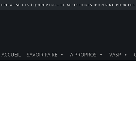
ERCIALISE DES ÉQUIPEMENTS ET ACCESSOIRES D’ORIGINE POUR LES
ACCUEIL
SAVOIR-FAIRE
A PROPROS
VASP