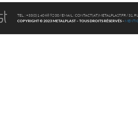
TEL. : +33(0)1 40 68 92 00 / EMAIL : CONTACT(AT)METALPLAST.FR / 31
COPYRIGHT © 2023 METALPLAST – TOUS DROITS RÉSERVÉS
–
MENTIO